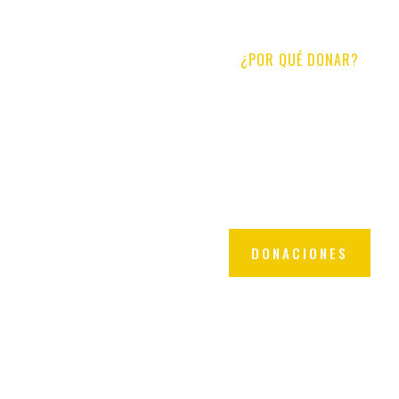
¿POR QUÉ DONAR?
La FHBI quiere ampliar su cobertura geog
como consolidar la propuesta comercial,
y acompañando a las comunidades
construcción de territorios más sosten
aportes a la FHBI son muy importan
continuar avanzando en ese sent
DONACIONES